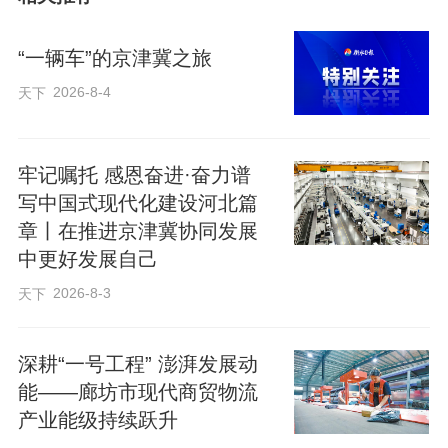
4000万元。成功组建省级“金属软磁复合材
料”创新联合体，推动企业与京津高校、科
“一辆车”的京津冀之旅
研机构开展密切合作，加快核心技术攻关
2026-8-4
天下
和重大成果转化。推动固安翌光科技有限
公司牵头承担的“柔性OLED光医疗材料及
器件研究和应用”项目列入“十四五”国家重
牢记嘱托 感恩奋进·奋力谱
写中国式现代化建设河北篇
点研发计划，争取资金1800万元。
章丨在推进京津冀协同发展
中更好发展自己
聚焦产业提质建造高质量产业链。推进“物
2026-8-3
天下
流+科技”协同发展，廊坊市围绕现代商贸
物流重点领域新认定19家研发平台，总数
深耕“一号工程” 澎湃发展动
达到37家，2024年研发投入超2亿元。组
能——廊坊市现代商贸物流
织开展“院士专家廊坊行”现代商贸物流专场
产业能级持续跃升
等3场对接活动，达成合作意向12项。助力