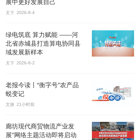
展中更好发展自己
创新能力监测评价平均得分85.9分，高于
2026-8-4
天下
全省平均分8.97分，连续六年居河北省首
位。
绿电筑底 算力赋能 ——河
北省赤城县打造算电协同县
聚焦资金支持建设高富集资金链。积极争
域发展新样本
取上级资金支持，2024年以来廊坊市争取
2026-8-2
天下
省级以上科技资金1.32亿元，为提升创新
活力、增强创新能力提供有力支持。积极
老报今读丨“衡字号”农产品
开展多样化科技金融服务活动，会同河北
蜕变记
省科技厅、人行廊坊分行相继组织了“科冀
文旅
21小时前
强企”科创贷惠企行、“科技金融助企行”政
银企专题对接会等对接交流活动，畅通银
廊坊现代商贸物流产业发
企对接渠道，解决科技型中小企业融资难
展”网络主题活动即将启动