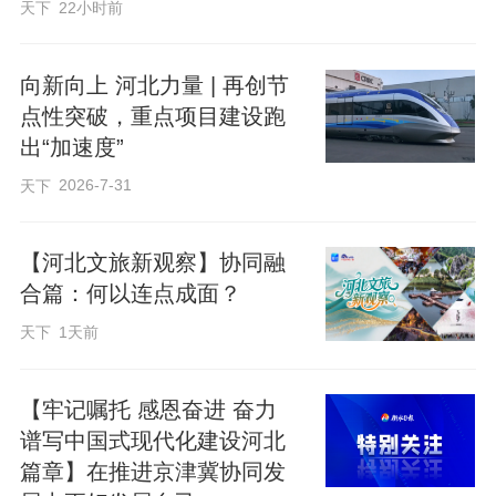
天下
22小时前
电子信息产业集群发展，河北省算力产业
技术研究院建成运行，全力开展“算力基础
向新向上 河北力量 | 再创节
设施、算力生态、行业应用”科技研发，推
点性突破，重点项目建设跑
动全省算力数据、算法协同应用；着力推
出“加速度”
动燕郊高新区“新型电子元器件及设备制造
2026-7-31
天下
产业集群”、固安“新型显示特色产业基
地”两个国家级集群(基地)建设，聚集科技
【河北文旅新观察】协同融
合篇：何以连点成面？
企业200余家，实现营业收入超200亿元。
支持县域特色产业高质量发展，针对不同
天下
1天前
县域创新需求，相继举办“中国科学院走进
廊坊”北、中、南专场科技成果对接活动，
【牢记嘱托 感恩奋进 奋力
谱写中国式现代化建设河北
达成合作意向25项，签订协议7项。全力服
篇章】在推进京津冀协同发
务县域科技创新，2024年廊坊市县域科技