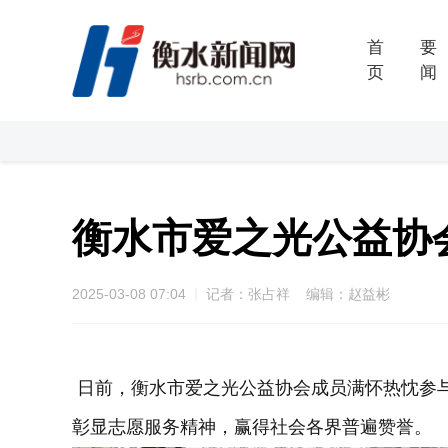
首
要
页
闻
衡水市爱之光公益协
2025-03-08 07:04
记者：张占祥 编辑：赵益彬
日前，衡水市爱之光公益协会成员满怀热忱参与
彰显志愿服务精神，赢得社会各界普遍赞誉。