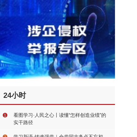
24小时
看图学习·人民之心丨读懂“怎样创造业绩”的
1
实干路径
学习新语·铸魂强党｜全党同志务必不忘初
2