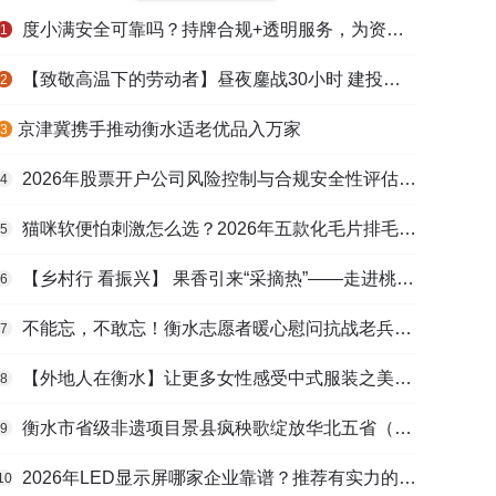
度小满安全可靠吗？持牌合规+透明服务，为资金周转筑牢多重保障
1
【致敬高温下的劳动者】昼夜鏖战30小时 建投衡水水务紧急抢修保民生用水
2
​京津冀携手推动衡水适老优品入万家
3
2026年股票开户公司风险控制与合规安全性评估：投资者保护机制哪家靠谱？
4
猫咪软便怕刺激怎么选？2026年五款化毛片排毛护肠避坑指南
5
【乡村行 看振兴】 果香引来“采摘热”——走进桃城区贾家庄村
6
不能忘，不敢忘！衡水志愿者暖心慰问抗战老兵和老党员
7
【外地人在衡水】让更多女性感受中式服装之美——山东人蒋静静的在衡创业路
8
衡水市省级非遗项目景县疯秧歌绽放华北五省（区）市舞蹈大赛舞台
9
2026年LED显示屏哪家企业靠谱？推荐有实力的LED显示屏工程服务商
10