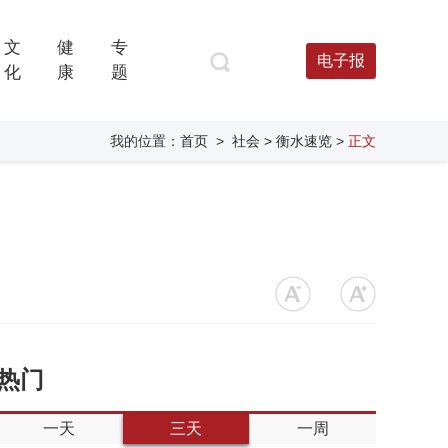
文
健
专
电子报
化
康
题
我的位置：
首页
>
社会
> 衡水速览
>
正文
热门
一天
三天
一周