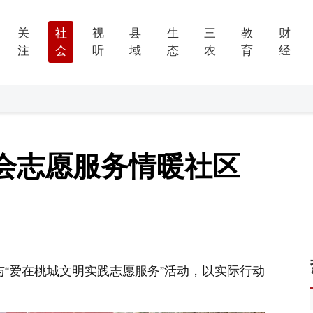
关
社
视
县
生
三
教
财
注
会
听
域
态
农
育
经
会志愿服务情暖社区
“爱在桃城文明实践志愿服务”活动，以实际行动