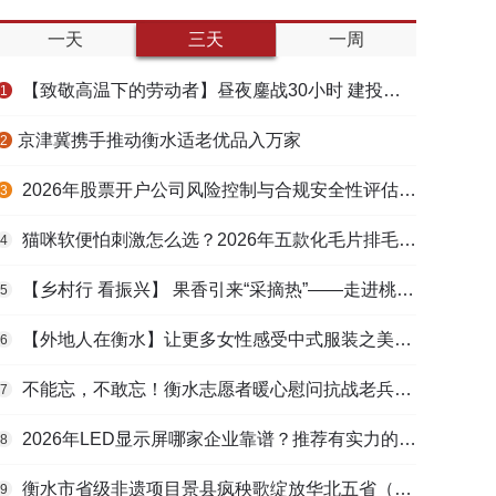
一天
三天
一周
【致敬高温下的劳动者】昼夜鏖战30小时 建投衡水水务紧急抢修保民生用水
1
​京津冀携手推动衡水适老优品入万家
2
2026年股票开户公司风险控制与合规安全性评估：投资者保护机制哪家靠谱？
3
猫咪软便怕刺激怎么选？2026年五款化毛片排毛护肠避坑指南
4
【乡村行 看振兴】 果香引来“采摘热”——走进桃城区贾家庄村
5
【外地人在衡水】让更多女性感受中式服装之美——山东人蒋静静的在衡创业路
6
不能忘，不敢忘！衡水志愿者暖心慰问抗战老兵和老党员
7
2026年LED显示屏哪家企业靠谱？推荐有实力的LED显示屏工程服务商
8
衡水市省级非遗项目景县疯秧歌绽放华北五省（区）市舞蹈大赛舞台
9