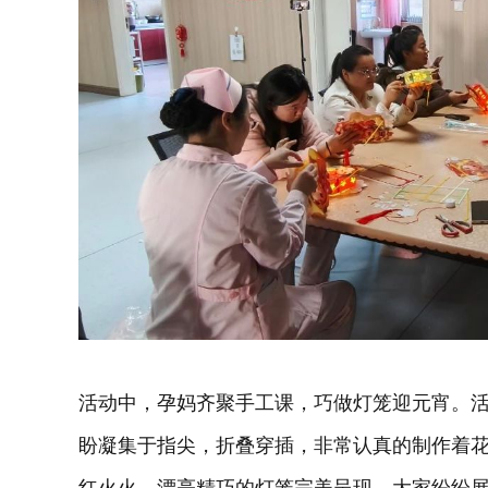
活动中，孕妈齐聚手工课，巧做灯笼迎元宵。
盼凝集于指尖，折叠穿插，非常认真的制作着
红火火、漂亮精巧的灯笼完美呈现。大家纷纷