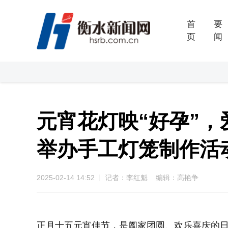
首
要
页
闻
元宵花灯映“好孕”
举办手工灯笼制作活
2025-02-14 14:52
记者：李红魁 编辑：高艳争
正月十五元宵佳节，是阖家团圆、欢乐喜庆的日