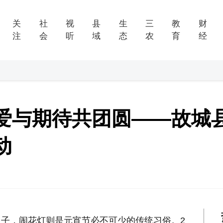
关
社
视
县
生
三
教
财
注
会
听
域
态
农
育
经
，爱与期待共团圆——故城
动
子，闹花灯则是元宵节必不可少的传统习俗。2