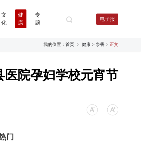
文
健
专
电子报
化
康
题
我的位置：
首页
>
健康
> 泉香
>
正文
县医院孕妇学校元宵节
热门