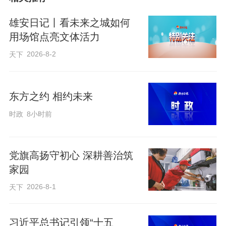
方微笑”。
雄安日记丨看未来之城如何
用场馆点亮文体活力
2026-8-2
天下
东方之约 相约未来
时政
8小时前
党旗高扬守初心 深耕善治筑
家园
笑容，是幸福的具象化表达。
2026-8-1
天下
展望新的一年，习主席鼓励大家一起努
习近平总书记引领“十五