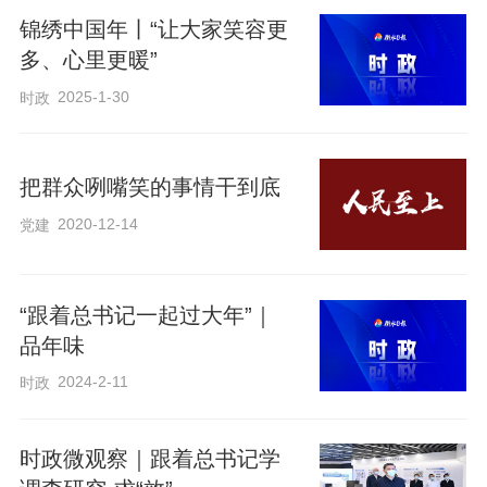
锦绣中国年丨“让大家笑容更
表。
多、心里更暖”
2025-1-30
时政
引洮河水，解陇中渴，这是当地乡亲们日
盼夜盼的事，也是习近平总书记关心了10
多年的民生工程。
把群众咧嘴笑的事情干到底
2020-12-14
党建
2024年9月，在甘肃考察的习近平总书记听
取了引洮供水工程情况汇报，得知近600万
“跟着总书记一起过大年”｜
群众告别苦咸水后，总书记眉头舒展，露
品年味
出笑容。
2024-2-11
时政
“引洮供水工程建得很好，解了燃眉之
时政微观察｜跟着总书记学
急。”总书记强调，要多抓这样造福人民的