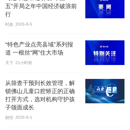
力，“把老百姓身边的大事小情解决好，让
五”开局之年中国经济破浪前
大家笑容更多、心里更暖”。平实的话语
行
里，饱含着坚守数十年的为民初心。
2026-8-5
时政
造福人民的工程
“特色产业点亮县域”系列报
道 一根丝“网”住大市场
——切实解决老百姓生产生活问题
天下
21小时前
“这水真甜呀！”
从筛查干预到长效管理，解
锁佛山儿童口腔矫正的正确
打开方式，选对机构守护孩
“自来水通到了厨房，还有了热水器洗澡，
子颌面成长
生活各个方面都得到了很大提升，再也不
2026-8-1
财经
用为用水发愁了。”清冽甘甜的洮河水一路
欢腾奔流，群众的幸福感、获得感溢于言