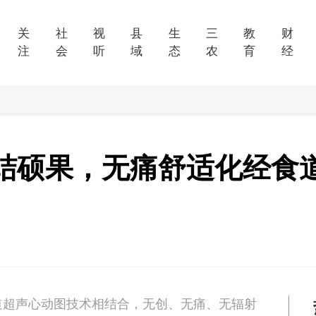
关
社
视
县
生
三
教
财
注
会
听
域
态
农
育
经
结硕果，无痛舒适化经食
道超声心动图技术相结合，无创、无痛、无辐射