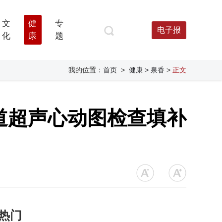
文
健
专
电子报
化
康
题
我的位置：
首页
>
健康
> 泉香
>
正文
道超声心动图检查填补
热门