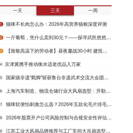
一天
三天
一周
猫咪不长肉怎么办：2026年高营养猫粮深度评测
1
一斤葡萄，凭什么卖到30元？——探寻武邑悠然生态农庄的“高价密码”
2
【致敬高温下的劳动者】昼夜鏖战30小时 建投衡水水务紧急抢修保民生用水
3
​京津冀携手推动衡水适老优品入万家
4
国家级非遗“戳脚”斩获鲁台非遗武术交流大会团体一等奖
5
上海汽车制造、物流仓储行业大风扇选型：开勒环境上海总部本地化服务优势解析
6
猫咪软便怕刺激怎么选？2026年五款化毛片排毛护肠避坑指南
7
2026年股票开户公司风险控制与合规安全性评估：投资者保护机制哪家靠谱？
8
江苏工业大风扇品牌推荐与工厂车间大吊扇选型指南
9