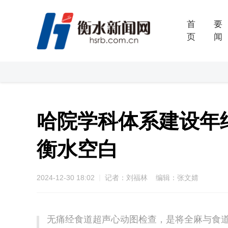
首
要
页
闻
哈院学科体系建设年
衡水空白
2024-12-30 18:02
记者：刘福林 编辑：张文婧
无痛经食道超声心动图检查，是将全麻与食