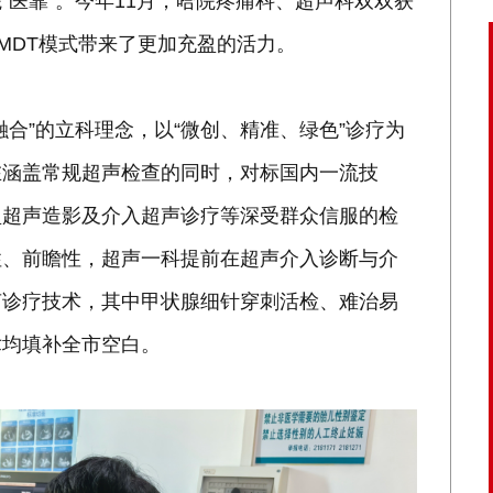
医靠”。今年11月，哈院疼痛科、超声科双双获
MDT模式带来了更加充盈的活力。
合”的立科理念，以“微创、精准、绿色”诊疗为
在涵盖常规超声检查的同时，对标国内一流技
盈超声造影及介入超声诊疗等深受群众信服的检
性、前瞻性，超声一科提前在超声介入诊断与介
声诊疗技术，其中甲状腺细针穿刺活检、难治易
术均填补全市空白。