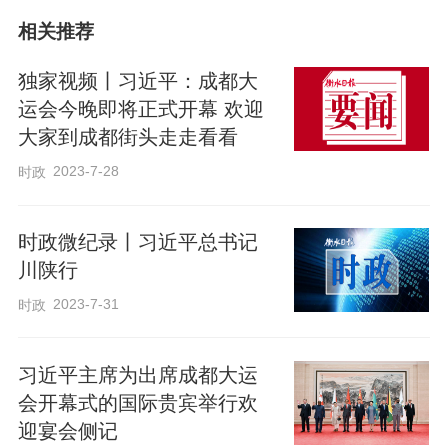
童唱起四川民歌《太阳出来喜洋洋》，热
相关推荐
情欢迎各国贵宾。
独家视频丨习近平：成都大
宴会厅内绿意盎然。秀美如画的川蜀
运会今晚即将正式开幕 欢迎
大家到成都街头走走看看
风光同活泼可爱的大运会吉祥物“蓉宝”相映
成辉。
2023-7-28
时政
习近平发表致辞，代表中国政府和中
时政微纪录丨习近平总书记
川陕行
国人民对来华出席成都第31届世界大学生
2023-7-31
时政
夏季运动会开幕式的国际贵宾表示热烈欢
迎。
习近平主席为出席成都大运
会开幕式的国际贵宾举行欢
习近平指出，成都大运会将于今晚正
迎宴会侧记
式开幕。中国秉持简约、安全、精彩的办