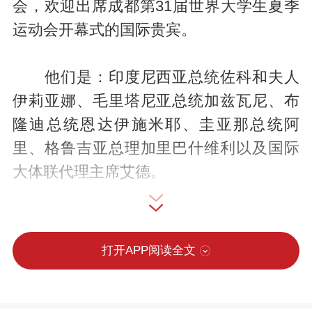
会，欢迎出席成都第31届世界大学生夏季
运动会开幕式的国际贵宾。
他们是：印度尼西亚总统佐科和夫人
伊莉亚娜、毛里塔尼亚总统加兹瓦尼、布
隆迪总统恩达伊施米耶、圭亚那总统阿
里、格鲁吉亚总理加里巴什维利以及国际
大体联代理主席艾德。
习近平和彭丽媛同贵宾们一一亲切握
手，互致问候并合影留念。
打开APP阅读全文
50名身着当地少数民族服饰的少年儿