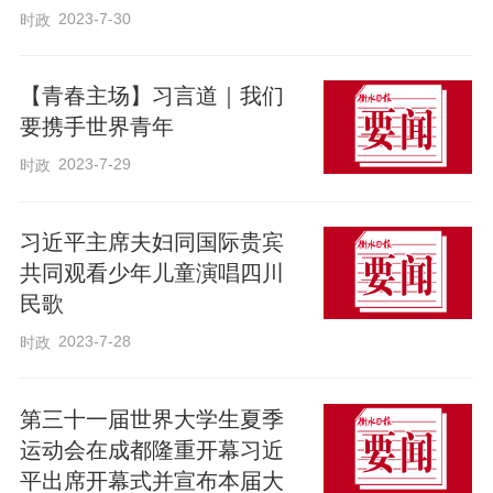
2023-7-30
时政
赛理念，克服新冠疫情等不利因素影响，
认真兑现庄严承诺，确保成都大运会顺利
【青春主场】习言道｜我们
举办，为国际青年体育事业发展作出新贡
要携手世界青年
献。
2023-7-29
时政
习近平强调，世界大学生运动会自诞
习近平主席夫妇同国际贵宾
生以来，就一直是青春的盛会、团结的盛
共同观看少年儿童演唱四川
会、友谊的盛会。我们要携手世界青年，
民歌
以青春的活力促进世界和平与发展，把成
2023-7-28
时政
都大运会办成一届具有中国特色、时代气
息、青春风采的国际体育盛会，让来自世
第三十一届世界大学生夏季
界各地的青年朋友因成都大运会相聚相
运动会在成都隆重开幕习近
平出席开幕式并宣布本届大
知，增进理解，为促进人类进步事业提供