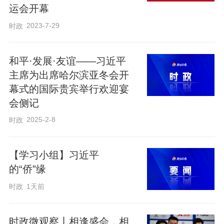
运会开幕
新动力。我们要弘扬大运会宗旨，以团结
2023-7-29
时政
的姿态应对全球性挑战，为国际社会汇聚
正能量，合作开创美好未来。我们要深化
和平·发展·友谊——习近平
交流互鉴，以包容的胸怀构建和而不同的
主席为出席哈尔滨亚冬会开
精神家园，用欣赏、互学、互鉴的态度对
幕式的国际贵宾举行欢迎宴
待多种文化，弘扬全人类共同价值，谱写
会侧记
推动构建人类命运共同体新篇章。
2025-2-8
时政
习近平指出，成都是历史文化名城，
【学习小组】习近平
也是中国最具活力和幸福感的城市之一。
的“侨”缘
欢迎大家到成都街头走走看看，体验并分
时政
1天前
享中国式现代化的万千气象。
时政微观察丨相逢盛会，相