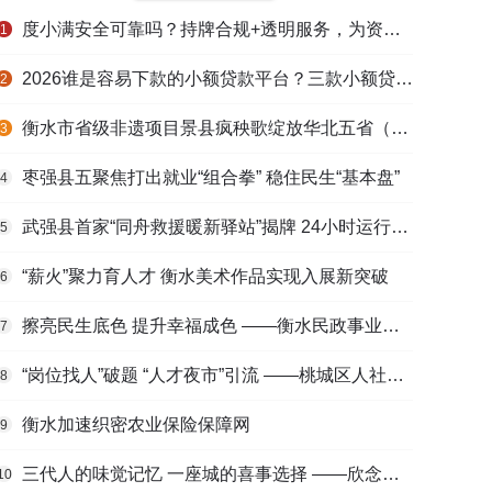
度小满安全可靠吗？持牌合规+透明服务，为资金周转筑牢多重保障
1
2026谁是容易下款的小额贷款平台？三款小额贷款产品全面对比
2
衡水市省级非遗项目景县疯秧歌绽放华北五省（区）市舞蹈大赛舞台
3
枣强县五聚焦打出就业“组合拳” 稳住民生“基本盘”
4
武强县首家“同舟救援暖新驿站”揭牌 24小时运行守护户外劳动者
5
“薪火”聚力育人才 衡水美术作品实现入展新突破
6
擦亮民生底色 提升幸福成色 ——衡水民政事业高质量发展综述
7
“岗位找人”破题 “人才夜市”引流 ——桃城区人社局多维发力促进高校毕业生高质量充分就业
8
衡水加速织密农业保险保障网
9
三代人的味觉记忆 一座城的喜事选择 ——欣念饺子二十九载匠心传承路
10