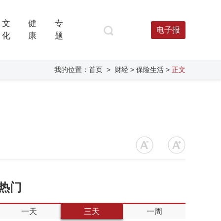
文
健
专
电子报
化
康
题
我的位置：
首页
>
财经
> 保险生活
>
正文
热门
一天
三天
一周