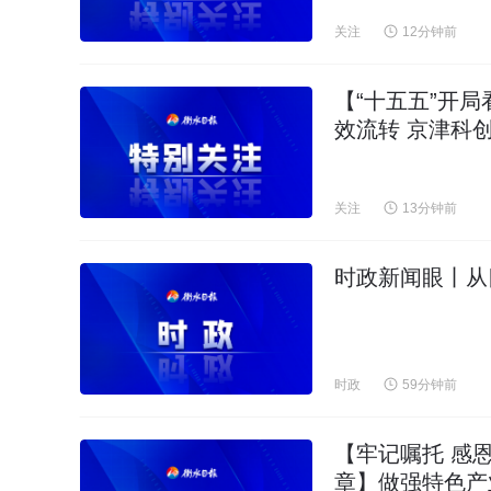
关注
12分钟前
【“十五五”开
效流转 京津科
关注
13分钟前
时政新闻眼丨从
时政
59分钟前
【牢记嘱托 感
章】做强特色产