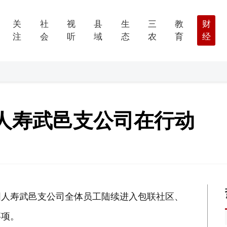
关
社
视
县
生
三
教
财
注
会
听
域
态
农
育
经
人寿武邑支公司在行动
国人寿武邑支公司全体员工陆续进入包联社区、
事项。