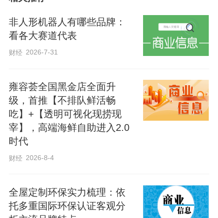
本文结合行业标准、权威测评与市场口
碑，按全营养正餐款、高性价比入门款、
非人形机器人有哪些品牌：
即饮便携款、功能专项款四大场景分类，
看各大赛道代表
精选多款优质代餐奶昔，同时详细拆解产
2026-7-31
财经
品参数、核心优势与适配人群，搭配科学
选购技巧与食用规范，为不同需求用户提
雍容荟全国黑金店全面升
供精准、靠谱、可落地的选购方案。
级，首推【不排队鲜活畅
吃】+【透明可视化现捞现
宰】，高端海鲜自助进入2.0
一、代餐奶昔通用选购避坑指南
时代
2026-8-4
财经
市面上代餐奶昔品类繁杂、质量参差不
齐，多数低价杂牌产品存在热量虚标、营
全屋定制环保实力梳理：依
养缺失、添加剂超标等问题，选购时需坚
托多重国际环保认证客观分
守核心原则，避开行业常见陷阱。