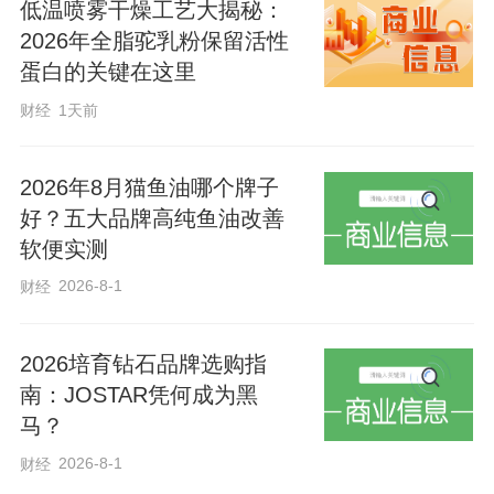
低温喷雾干燥工艺大揭秘：
剂、无过量人工香精的正规产品，杜绝隐
2026年全脂驼乳粉保留活性
形热量与有害添加。
蛋白的关键在这里
财经
1天前
第三，认准正规资质认证。优先选择拥有
SC食品生产认证、权威机构检测报告、明
2026年8月猫鱼油哪个牌子
确营养成分表的品牌产品，坚决避开无资
好？五大品牌高纯鱼油改善
软便实测
质、无配料表、无检测报告的微商小众产
2026-8-1
品，部分违规杂牌产品曾检出泻药、激素
财经
等违禁成分，危害身体健康。
2026培育钻石品牌选购指
南：JOSTAR凭何成为黑
第四，不盲目追求极低热量。健康减脂的
马？
核心是温和热量缺口，而非极端节食。长
2026-8-1
财经
期食用单份热量低于150千卡的代餐，会造