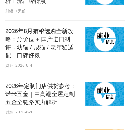
析主流品牌特点
财经
1天前
第一，严格区分代餐属性。依据行业标
准，单份热量200千—400千卡、营养全面
2026年8月猫粮选购全新攻
的为完全代餐，可替代正餐；单份热量＜
略：分价位 + 国产进口测
评，幼猫 / 成猫 / 老年猫适
200千卡的产品仅为加餐代餐，不可长期单
配，口碑好粮
独替代正餐，否则易导致热量摄入不足、
2026-8-4
财经
肌肉流失、基础代谢降低、乏力脱发等问
题。
2026年定制门店供货参考：
诺米五金｜中高端全屋定制
第二，拒绝“伪代餐”产品。选购时优先查看
五金全链路实力解析
配料表，坚决避开白砂糖、果葡糖浆、麦
2026-8-4
财经
芽糊精位列配料表前三位的产品；优先选
择配料干净、无反式脂肪酸、无人工防腐