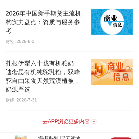
成营养失衡、代谢受损，极易出现体重反
2026年中国新手期货主流机
弹，得不偿失。
构实力盘点：资质与服务参
考
二、全营养正餐替代款（多场景多人群均
2026-8-3
财经
可适配）
扎根伊犁六十载有机驼奶，
该品类为体重管理核心刚需款，产品严格
迪奢思有机纯驼乳粉，双峰
遵循国内代餐团体标准，营养配比全面均
驼自由采食天然荒漠植被，
奶源严选
衡，热量、蛋白质、膳食纤维、微量营养
2026-7-31
财经
素配比科学，饱腹感持久，可长期稳定替
代早餐、午餐或晚餐，避免减脂期营养缺
去APP浏览更多内容
口，适配长期温和控重、精准塑形人群。
海报系列||早安衡水