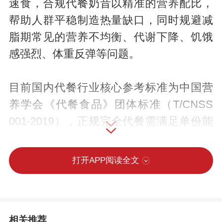
速食，合规代餐奶昔以精准的营养配比，
帮助人群平稳制造热量缺口，同时规避减
脂期常见的营养不均衡、代谢下降、饥饿
感强烈、体重反弹等问题。
目前国内代餐行业核心参考标准为中国营
养学会《代餐食品》团体标准（T/CNSS
001-2019），正规完全代餐需满足单份能
量200千—400千卡、蛋白质供能占比25%
—50%、脂肪供能≤30%，且搭配足量膳食
打开APP阅读全文
纤维、维生素与矿物质，可安全替代单次
正餐。
相关推荐