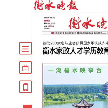


