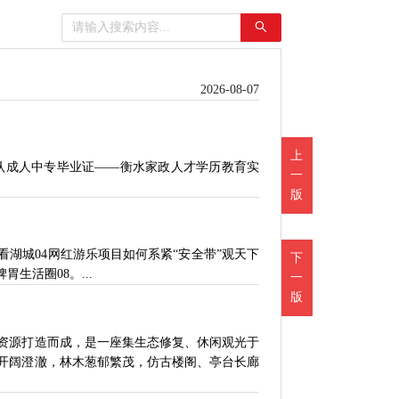
2026-08-07
上
承认成人中专毕业证——衡水家政人才学历教育实
一
版
湖城04网红游乐项目如何系紧“安全带”观天下
下
胃生活圈08。...
一
版
资源打造而成，是一座集生态修复、休闲观光于
开阔澄澈，林木葱郁繁茂，仿古楼阁、亭台长廊