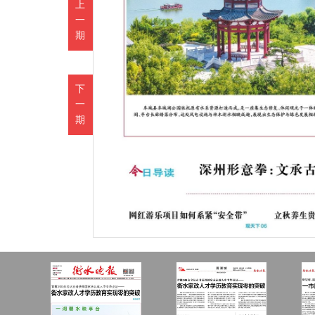
上
一
期
下
一
期