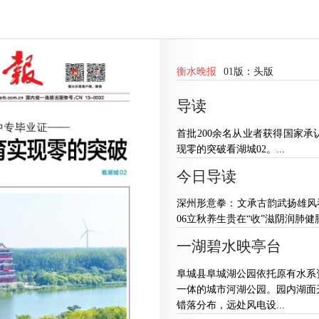
衡水晚报
01版：
头版
导读
首批200余名从业者获得国家
现零的突破看湖城02。...
今日导读
深州形意拳：文承古韵武扬雄风看
06立秋养生贵在“收”滋阴润肺健脾
一湖碧水映亭台
阜城县阜城湖公园依托原有水系
一体的城市河湖公园。园内湖面
错落分布，远处风电设...