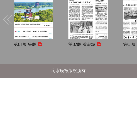
第01版:
头版
第02版:
看湖城
第03版
衡水晚报版权所有