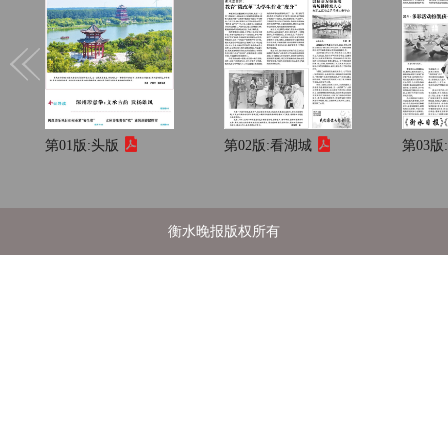
第01版:
头版
第02版:
看湖城
第03版
衡水晚报版权所有