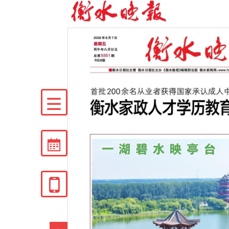


