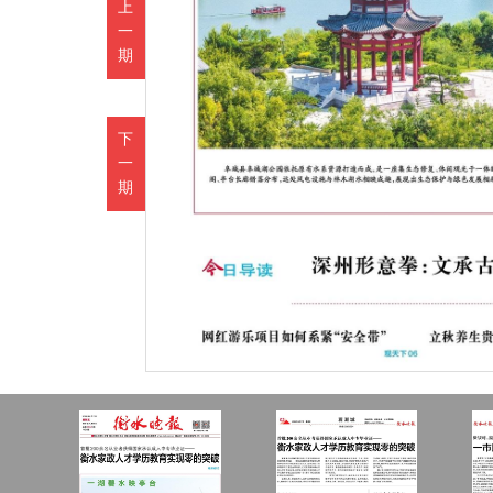
上
一
期
下
一
期