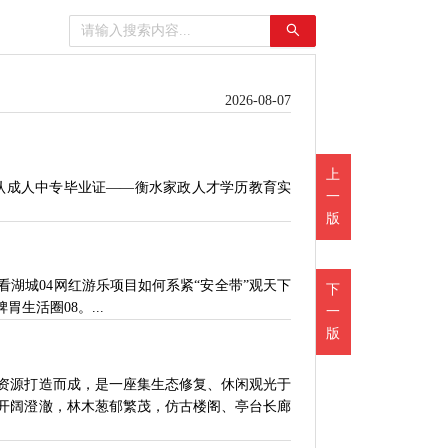
2026-08-07
上
承认成人中专毕业证——衡水家政人才学历教育实
一
版
湖城04网红游乐项目如何系紧“安全带”观天下
下
胃生活圈08。...
一
版
资源打造而成，是一座集生态修复、休闲观光于
开阔澄澈，林木葱郁繁茂，仿古楼阁、亭台长廊