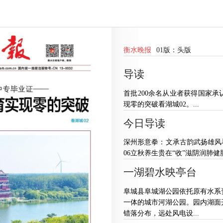
衡水晚报
01版：
头版
导读
首批200余名从业者获得国家
现零的突破看湖城02。...
今日导读
深州形意拳：文承古韵武扬雄风看
06立秋养生贵在“收”滋阴润肺健脾
一湖碧水映亭台
阜城县阜城湖公园依托原有水系
一体的城市河湖公园。园内湖面
错落分布，远处风电设...