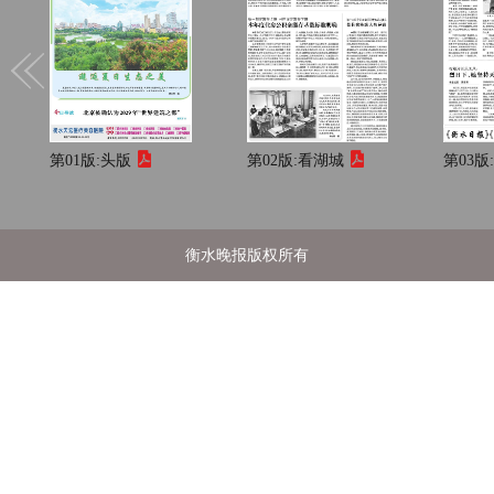
第01版:
头版
第02版:
看湖城
第03版
衡水晚报版权所有