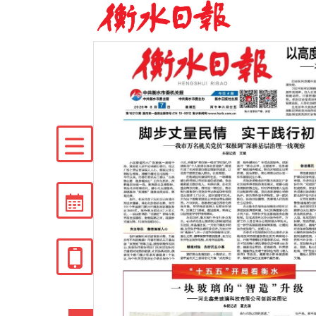


