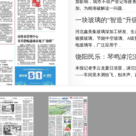
加影响，我市不动产登记等政
加。为精准破解这一问题...
一块玻璃的“智造”升
河北鑫美集玻璃深加工研发、生
镀膜玻璃、节能中空玻璃、A级
电玻璃等，广泛应用于...
饶阳民乐：琴鸣滹沱
本报记者李云龙夏日清晨，滹沱
——车间里木屑纷飞，刨木声、
族乐器制作基地，也是...
“流动办公桌”彰显为
这是武邑县创新优化基层服务模
定办公室搬到小区广场、居民楼
服务多依托固定办公...
市排水管理中心多举措