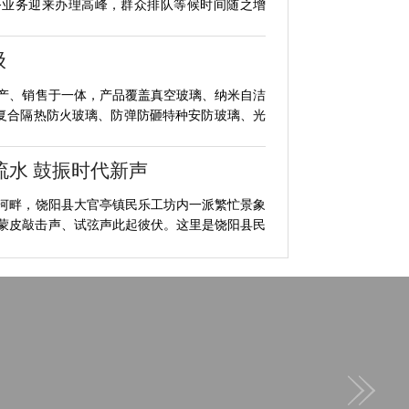
务业务迎来办理高峰，群众排队等候时间随之增
级
产、销售于一体，产品覆盖真空玻璃、纳米自洁
复合隔热防火玻璃、防弹防砸特种安防玻璃、光
流水 鼓振时代新声
河畔，饶阳县大官亭镇民乐工坊内一派繁忙景象
蒙皮敲击声、试弦声此起彼伏。这里是饶阳县民
民温度
式，推行的社区“流动办公桌”，将便民服务从固
下，零距离办好民生实事。长期以来，基层政务
畅通城市地下“脉络”