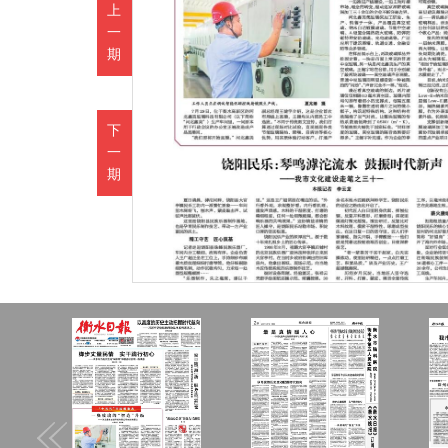
上
一
期
下
一
期