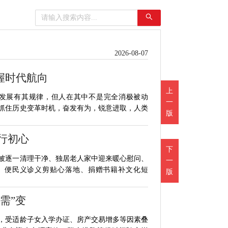
2026-08-07
握时代航向
上
史发展有其规律，但人在其中不是完全消极被动
一
抓住历史变革时机，奋发有为，锐意进取，人类
版
行初心
下
被逐一清理干净、独居老人家中迎来暖心慰问、
一
、便民义诊义剪贴心落地、捐赠书籍补文化短
版
“需”变
，受适龄子女入学办证、房产交易增多等因素叠