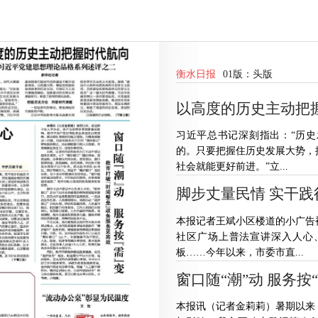
衡水日报
01版：
头版
以高度的历史主动把
习近平总书记深刻指出：“历
的。只要把握住历史发展大势，
社会就能更好前进。”立...
脚步丈量民情 实干践
本报记者王斌小区楼道的小广告
社区广场上普法宣讲深入人心
板……今年以来，市委市直...
窗口随“潮”动 服务按
本报讯（记者金莉莉）暑期以来