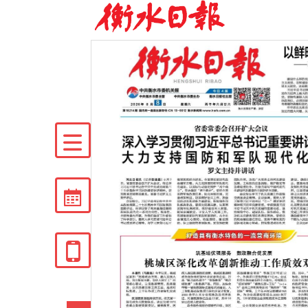


