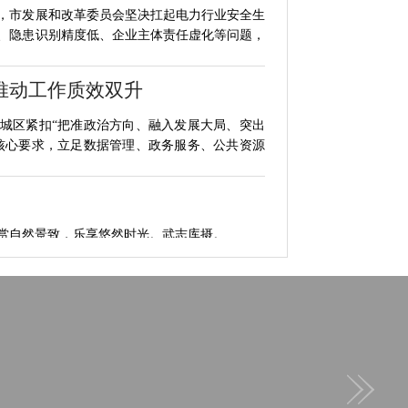
，市发展和改革委员会坚决扛起电力行业安全生
、隐患识别精度低、企业主体责任虚化等问题，
推动工作质效双升
城区紧扣“把准政治方向、融入发展大局、突出
核心要求，立足数据管理、政务服务、公共资源
自然景致，乐享悠然时光。武志库摄。...
30元？
走进武邑县悠然生态农庄，农庄负责人吕朝华从葡
随手摘下一颗“妮娜皇后”递过来说：“尝尝。不
员集中“充电”