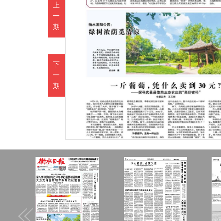
上
一
期
下
一
期