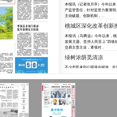
本报讯（记者张月亭）今年以来
产监管责任，针对监管力量薄弱
主动破题、创新机制，...
桃城区深化改革创新
本报讯（马腾远）今年以来，桃
发展主题、坚持人民至上”四项
交易主责主业，逐项对...
绿树浓荫觅清凉
不少市民来到公园漫步闲游，欣赏
一斤葡萄，凭什么卖到
本报记者王天祥8月6日，记者
萄棚里钻出来，汗衫湿了大半，
只是葡萄，棚里的...
我市200余名养老护理