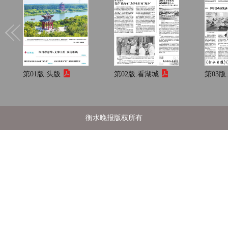
第01版:
头版
第02版:
看湖城
第03版
衡水晚报版权所有