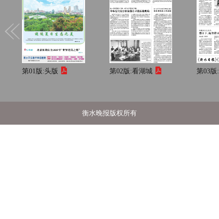
第01版:
头版
第02版:
看湖城
第03版
衡水晚报版权所有