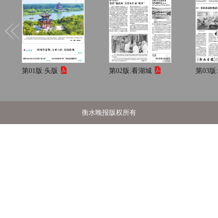
第01版:
头版
第02版:
看湖城
第03版
衡水晚报版权所有