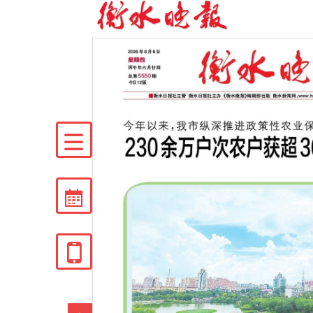


