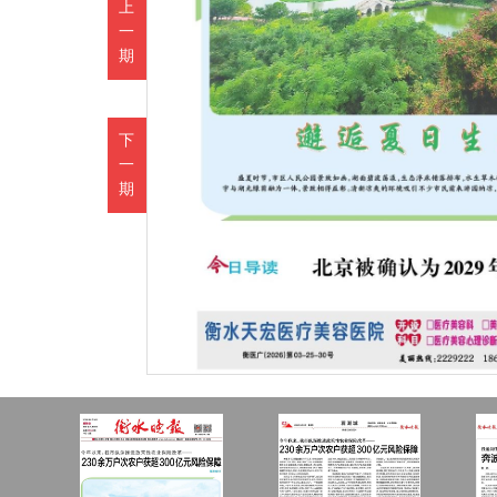
上
一
期
下
一
期