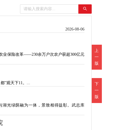
2026-08-06
上
业保险改革——230余万户次农户获超300亿元
一
版
”观天下11。...
下
一
版
与湖光绿荫融为一体，景致相得益彰。武志库
院