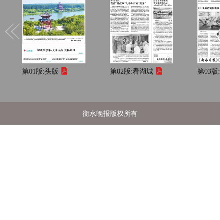
第01版:
头版
第02版:
看湖城
第03版
衡水晚报版权所有