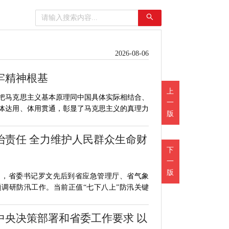
2026-08-06
牢精神根基
上
把马克思主义基本原理同中国具体实际相结合、
一
体达用、体用贯通，彰显了马克思主义的真理力
版
治责任 全力维护人民群众生命财
下
一
版
日，省委书记罗文先后到省应急管理厅、省气象
调研防汛工作。当前正值“七下八上”防汛关键
中央决策部署和省委工作要求 以