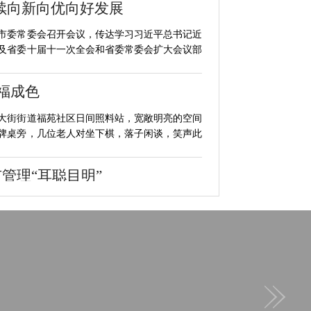
续向新向优向好发展
，市委常委会召开会议，传达学习习近平总书记近
及省委十届十一次全会和省委常委会扩大会议部
福成色
大街街道福苑社区日间照料站，宽敞明亮的空间
牌桌旁，几位老人对坐下棋，落子闲谈，笑声此
市管理“耳聪目明”
集人员现场确认后，随即将问题转交市政工程管
面修复平整。今年以来，市城管局监督指挥中心
业者获国家认可中专学历
市家政行业迎来里程碑式突破——首批攻读现代
名家政从业人员，顺利完成三年学制学习并通过全