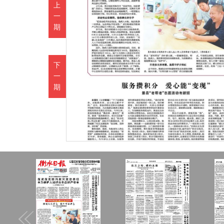
上
一
期
下
一
期