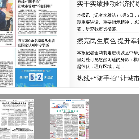
实干实绩推动经济持
本报讯（记者李雅洁）8月5日
期重要讲话、重要指示精神，以
署，研究我市贯彻落...
擦亮民生底色 提升幸
本报记者金莉莉走进桃城区中华
里处处可见悠然闲适的身影：棋
起彼伏；理疗区域，老...
热线+“随手拍” 让城
市城管局监督指挥中心派信息采
理中心，工作人员第一时间将路
深度用好“随手拍”系...
我市200余名家政从
本报讯（记者张月亭）日前，我
家政服务与管理专业的200余