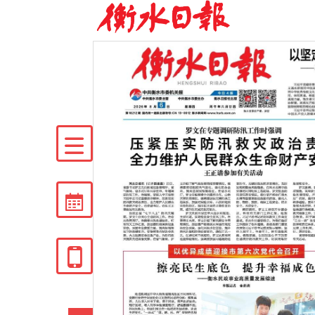


