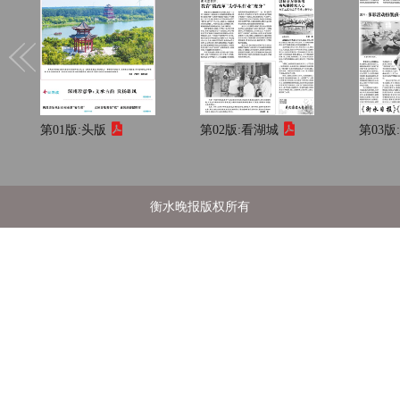
第01版:
头版
第02版:
看湖城
第03版
衡水晚报版权所有