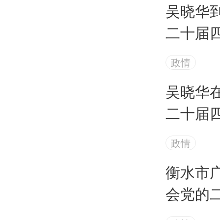
吴晓华
二十届
政情
吴晓华
二十届
政情
衡水市
会党的