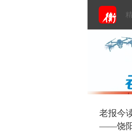
老报今读
——饶