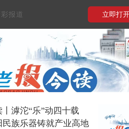
精彩报道
立即打
丨滹沱“乐”动四十载
阳民族乐器铸就产业高地