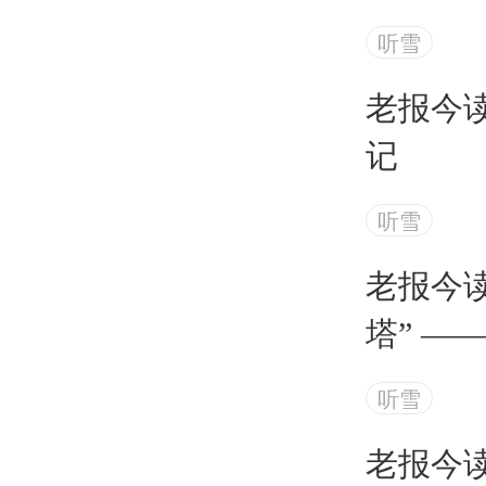
听雪
老报今读
记
听雪
老报今读
塔” —
载突围
听雪
老报今