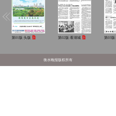
第01版:
头版
第02版:
看湖城
第03版
衡水晚报版权所有