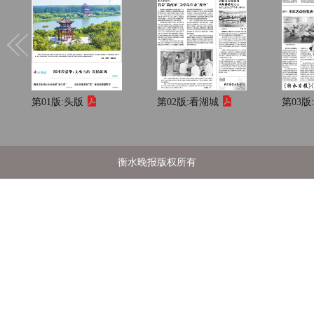
第01版:
头版
第02版:
看湖城
第03版
衡水晚报版权所有