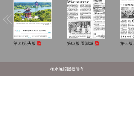
第01版:
头版
第02版:
看湖城
第03版
衡水晚报版权所有