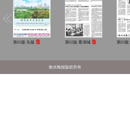
第01版:
头版
第02版:
看湖城
第03版
衡水晚报版权所有