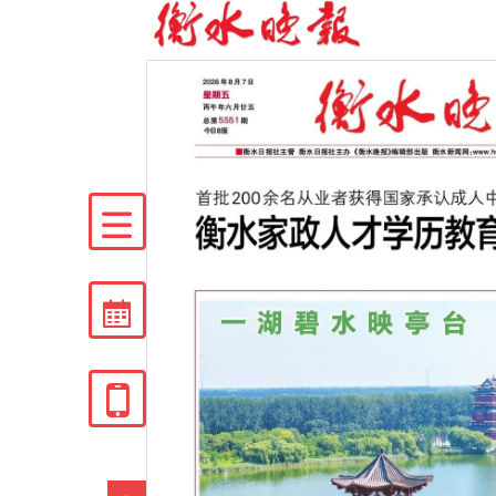


