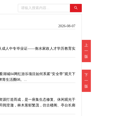
2026-08-07
上
承认成人中专毕业证——衡水家政人才学历教育实
一
版
湖城04网红游乐项目如何系紧“安全带”观天下
下
胃生活圈08。...
一
版
资源打造而成，是一座集生态修复、休闲观光于
开阔澄澈，林木葱郁繁茂，仿古楼阁、亭台长廊