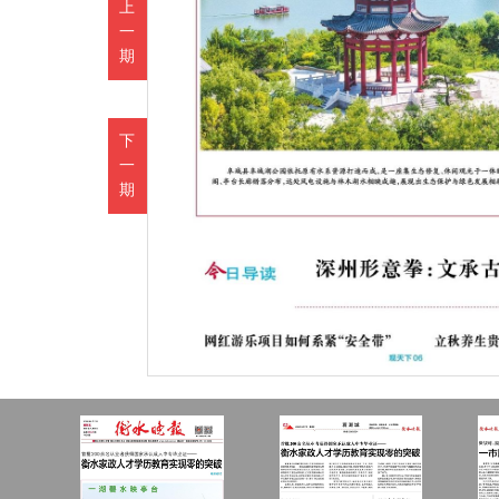
上
一
期
下
一
期