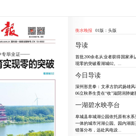
衡水晚报
01版：
头版
导读
首批200余名从业者获得国家
现零的突破看湖城02。...
今日导读
深州形意拳：文承古韵武扬雄风看
06立秋养生贵在“收”滋阴润肺健脾
一湖碧水映亭台
阜城县阜城湖公园依托原有水系
一体的城市河湖公园。园内湖面
错落分布，远处风电设...