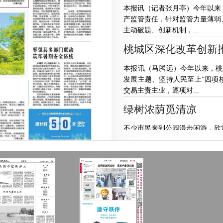
本报讯（记者张月亭）今年以来
产监管责任，针对监管力量薄弱
主动破题、创新机制，...
桃城区深化改革创新
本报讯（马腾远）今年以来，桃
发展主题、坚持人民至上”四项
交易主责主业，逐项对...
绿树浓荫觅清凉
不少市民来到公园漫步闲游，欣赏
一斤葡萄，凭什么卖到
本报记者王天祥8月6日，记者
萄棚里钻出来，汗衫湿了大半，
只是葡萄，棚里的...
我市200余名养老护理