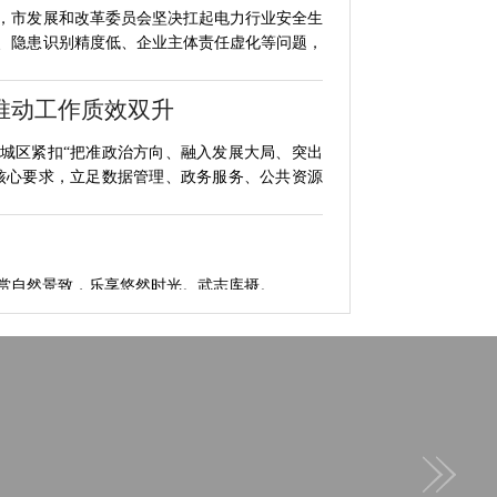
，市发展和改革委员会坚决扛起电力行业安全生
、隐患识别精度低、企业主体责任虚化等问题，
推动工作质效双升
城区紧扣“把准政治方向、融入发展大局、突出
核心要求，立足数据管理、政务服务、公共资源
自然景致，乐享悠然时光。武志库摄。...
30元？
走进武邑县悠然生态农庄，农庄负责人吕朝华从葡
随手摘下一颗“妮娜皇后”递过来说：“尝尝。不
员集中“充电”