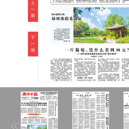
上
一
期
下
一
期