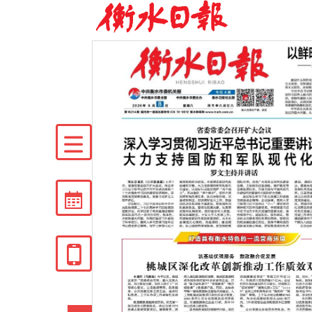


