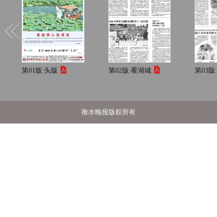
第01版:
头版
第02版:
看湖城
第03版
衡水晚报版权所有